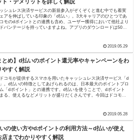
ット・デメリットを詳しく解説
ッシュレス決済サービスの新規参入がぞくぞくと進む中でも着実
ェアを伸ばしている印象の「d払い」。3大キャリアのひとつであ
コモのdポイントとの連携も含め、ユーザー獲得において他社より
ドバンテージを持っていますよね。アプリのダウンロードは500
超えており、今後さらなる進化が期待されます。今回はそんなd払
メリットとデメリットを詳しく解説していきます。
2019.05.29
まとめ】d払いのポイント還元率やキャンペーンをわ
りやすく解説
Tドコモが提供するスマホを用いたキャッシュレス決済サービス「d
」。d払いの特徴としてあげられるのは、日本最大のポイントプロ
ム「dポイント」との連携です。d払いを使うことで、dポイント
まる、使えるなどメリットが盛りだくさんです。今回はドコモが
するキャッシュレス決済サービス「d払い」の還元率やキャンペー
解説していきます。
2019.05.28
払いの使い方やdポイントの利用方法～d払いが使え
お店までわかりやすく解説