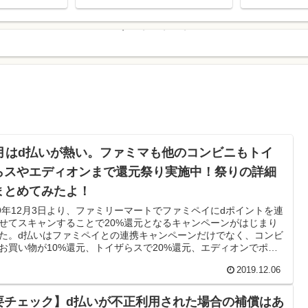
たのか？
得に！
2月はd払いが熱い。ファミマも他のコンビニもトイ
らスやエディオンまで還元祭り実施中！祭りの詳細
まとめてみたよ！
19年12月3日より、ファミリーマートでファミペイにdポイントを連
せてスキャンすることで20%還元となるキャンペーンがはじまり
た。d払いはファミペイとの連携キャンペーンだけでなく、コンビ
お買い物が10%還元、トイザらスで20%還元、エディオンでポイ
30倍、dポイント3倍キャンペーンなど、とにかく12月はぎゅっと
2019.12.06
込んでを還元祭を開催しているので、はっきり言ってこれまでの
ホ決済還元祭りの中でも最高峰の還元率になっています。今回はd
の12月還元祭りをフル活用するために必要な情報をまとめました
要チェック】d払いが不正利用された場合の補償はあ