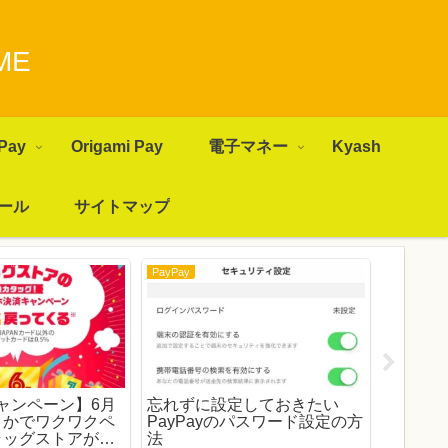
ME
Pay
Origami Pay
電子マネー
Kyash
ール
サイトマップ
PayPay
PayPay
【加盟店
えるコ
明日から
キャンペーン】6月
忘れずに設定しておきたい
で決済
こかでワクワクペ
PayPayのパスワード設定の方
ラッグストアがお
法