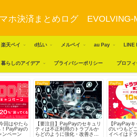
マホ決済まとめログ EVOLVING-
楽天ペイ
d払い
メルペイ
au Pay
LINE 
暮らしのアイデア
プライバシーポリシー
プロフィ
PayPay
PayPay
始】今回はやたら
【要注目】PayPayのセキュリ
【PayPay
PayPayの
ティは不正利用のトラブルか
のいつもど
キャンペーン
らどのように強化・改善され
イペイはド