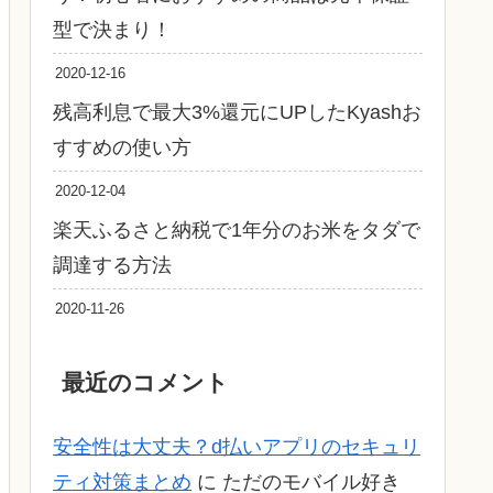
型で決まり！
2020-12-16
残高利息で最大3%還元にUPしたKyashお
すすめの使い方
2020-12-04
楽天ふるさと納税で1年分のお米をタダで
調達する方法
2020-11-26
最近のコメント
安全性は大丈夫？d払いアプリのセキュリ
ティ対策まとめ
に
ただのモバイル好き