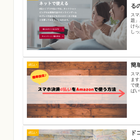
ので
る
スマ
題」
けら
しっ
が不
簡
d払い
スマ
ます
で使
ばい
てい
ド
d払い