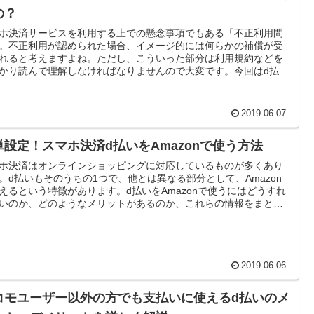
ご一読ください。
の？
ホ決済サービスを利用する上での懸念事項でもある「不正利用問
。不正利用が認められた場合、イメージ的には何らかの補償が受
れると考えますよね。ただし、こういった部分は利用規約などを
かり読んで理解しなければなりませんので大変です。今回はd払い
正利用された場合の補償内容についてまとめていきます。
2019.06.07
単設定！スマホ決済d払いをAmazonで使う方法
ホ決済はオンラインショッピングに対応しているものが多くあり
。d払いもそのうちの1つで、他とは異なる部分として、Amazon
えるという特徴があります。d払いをAmazonで使うにはどうすれ
いのか、どのようなメリットがあるのか、これらの情報をまとめ
きます。
2019.06.06
コモユーザー以外の方でも支払いに使えるd払いのメ