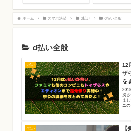
よ！
ホーム
スマホ決済
d払い
d払い全般
d払い全般
1
d払い
ザ
を
20
携さ
まし
ニの
ント
詰め
スマ
払い
【
d払い