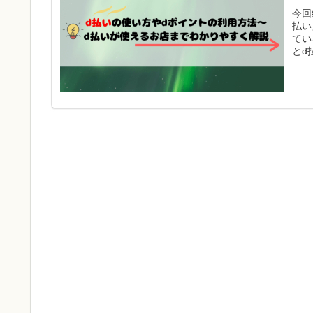
今回
払い
てい
とd
キャ
はd
丁寧