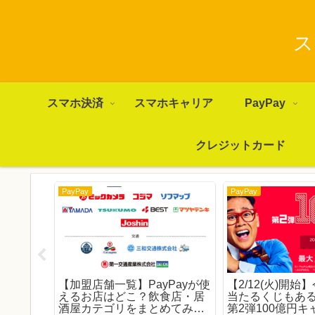
ス
スマホ決済
スマホキャリア
PayPay
クレジットカード
PayPay
PayPay
ayアプリ
【加盟店舗一覧】PayPayが使
【2/12(火)開
プリの
えるお店はどこ？飲食店・居
当たるくじもある！
酒屋カテゴリをまとめてみた
第2弾100億円