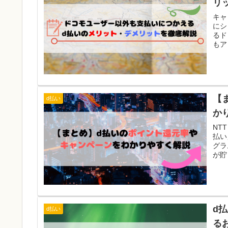
リ
キャ
にシ
るド
もア
万を
いの
【
d払い
か
NT
払い
グラ
が貯
提供
ンを
d
d払い
る