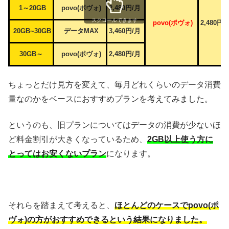
1～20GB
povo(ポヴォ)
2,480円/月
スクロールできます
povo(ポヴォ)
2,480円/
20GB~30GB
データMAX
3,460円/月
30GB～
povo(ポヴォ)
2,480円/月
ちょっとだけ見方を変えて、毎月どれくらいのデータ消費
量なのかをベースにおすすめプランを考えてみました。
というのも、旧プランについてはデータの消費が少ないほ
ど料金割引が大きくなっているため、
2GB以上使う方に
とってはお安くないプラン
になります。
それらを踏まえて考えると、
ほとんどのケースでpovo(ポ
ヴォ)の方がおすすめできるという結果になりました。