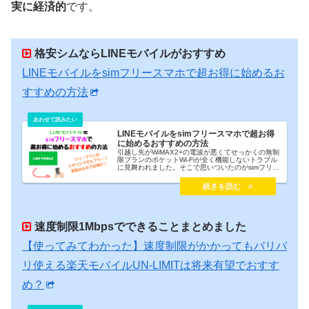
実に経済的
です。
格安シムならLINEモバイルがおすすめ
LINEモバイルをsimフリースマホで超お得に始めるお
すすめの方法
LINEモバイルをsimフリースマホで超お得
に始めるおすすめの方法
引越し先がWiMAX2+の電波が悪くてせっかくの無制
限プランのポケットWi-Fiが全く機能しないトラブル
に見舞われました。そこで思いついたのがsimフリー
スマホで新規回線契約して10GBくらいのデータプラ
ンを契約すること。実際のところ、データ容量が
10GBもあれば十分という方が多いはずなので、
LINEモバイルはガチでおすすめです。今回はLINEモ
バイルをsimフリースマホでお得にはじめるおすすめ
の方法について紹介します。
速度制限1Mbpsでできることまとめました
【使ってみてわかった】速度制限がかかってもバリバ
リ使える楽天モバイルUN-LIMITは将来有望でおすす
め？