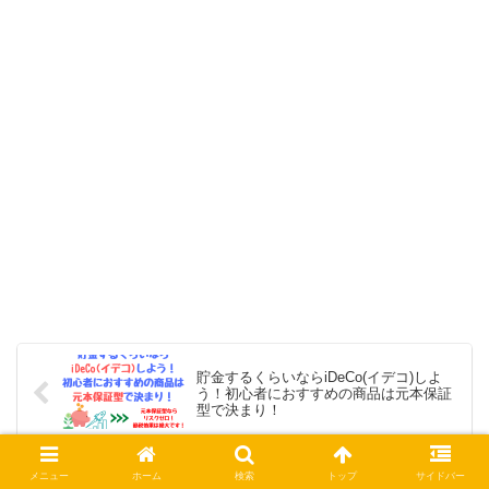
貯金するくらいならiDeCo(イデコ)しよ
う！初心者におすすめの商品は元本保証
型で決まり！
【3ヵ月無料キャンペーン開始】Rakuten
メニュー
ホーム
検索
トップ
サイドバー