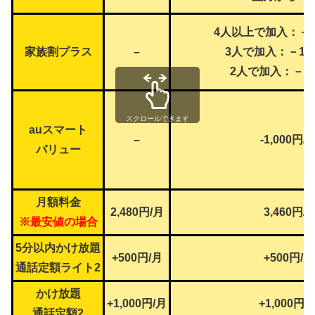
4人以上で加入：－2,
家族割プラス
–
3人で加入：－1,0
2人で加入：－50
スクロールできます
auスマート
–
-1,000円/
バリュー
月額料金
2,480円
/月
3,460円/
※最安値の場合
5分以内かけ放題
+500円/月
+500円/月
通話定額ライト2
かけ放題
+1,000円/月
+1,000円/
通話定額2