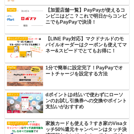
【加盟店舗一覧】PayPayが使えるコ
PayPay
ンビニはどこ？これで明日からコンビ
ニでもPayPayで決済！
【LINE Pay対応】マクドナルドのモ
暮らしのアイデア
バイルオーダーはクーポンも使えてマ
ネー&スピードでとてもお得に！
1分で簡単に設定完了！PayPayでオ
PayPay
ートチャージを設定する方法
dポイントはd払いで使わずにローソ
dポイント
ンのお試し引換券への交換やポイント
支払いがおすすめ
家族カードも使える？すき家のVisaタ
暮らしのアイデア
ッチ50%還元キャンペーンはタッチ決