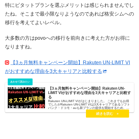
特にピタットプランを選ぶメリットは感じられませんでし
たね。そこまで最小限なりようなのであれば格安シムへの
移行を考えてよいレベル。
大多数の方はpovoへの移行を前向きに考えた方がお得に
なりますね。
【3ヵ月無料キャンペーン開始】Rakuten UN-LIMIT VI
がおすすめな理由を3大キャリアと比較する
【3ヵ月無料キャンペーン開始】Rakuten UN-
LIMIT VIがおすすめな理由を3大キャリアと比較す
る
Rakuten UN-LIMIT VIがはじまりました。 これまでもお得
でしたがRakuten UN-LIMIT VIは3大キャリアであるソフト
バンク・ドコモ・auも新プランの提供を開始するため、
Rakuten UN-LIMIT VIはお得なのか あえてRakuten UN-
LIMIT VIを使う必要があるのか が気になりますね。 結論と
しては、Rakuten UN-LIMIT VIは3大キャリアに比べて非常
に使い勝手がよいのでおすすめです。 どんな感じにおすす
めなのか、そのあたりがユーザー視点としては重要なので
詳しく掘り下げていきます。