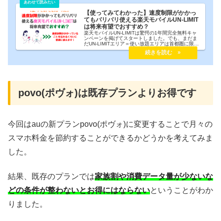
【使ってみてわかった】速度制限がかかっ
てもバリバリ使える楽天モバイルUN-LIMIT
は将来有望でおすすめ？
楽天モバイルUN-LIMITは驚愕の1年間完全無料キャ
ンペーンを掲げてスタートしました。でも、まだま
だUN-LIMITエリア＝使い放題エリアは首都圏に限定
されていて、私のような地方住みには5Gのデータ上
限までしか使えないことがネックでした。しかし、
噂には楽天モバイルUN-LIMITはデータ制限にかかっ
ても早いと聞いていますが実際のところは・・・？
と思って使ってみたら早いのなんの、速度制限中で
もめちゃくちゃ普通に使えるじゃないですか。そこ
で今回は楽天モバイルUN-LIMITが速度制限にかかっ
た状態でどれくらいバリバリ使えるのかをお伝えし
povo(ポヴォ)は既存プランよりお得です
ます。ハッキリいって、速度制限かかっててこれだ
け早けりゃ楽天モバイルUN-LIMITは超おすすめです
ので必見です！
今回はauの新プランpovo(ポヴォ)に変更することで月々の
スマホ料金を節約することができるかどうかを考えてみま
した。
結果、既存のプランでは
家族割や消費データ量が少ないな
どの条件が整わないとお得にはならない
ということがわか
りました。