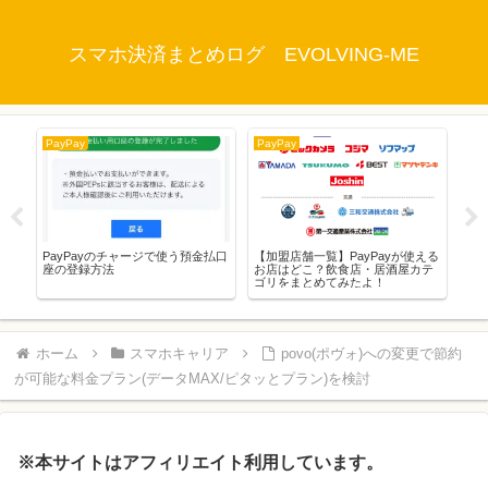
スマホ決済まとめログ EVOLVING-ME
PayPay
PayPay
Pay
える
ら
PayPayのチャージで使う預金払口
【加盟店舗一覧】PayPayが使える
Pa
座の登録方法
お店はどこ？飲食店・居酒屋カテ
額
ゴリをまとめてみたよ！
対
ホーム
スマホキャリア
povo(ポヴォ)への変更で節約
が可能な料金プラン(データMAX/ピタッとプラン)を検討
※本サイトはアフィリエイト利用しています。