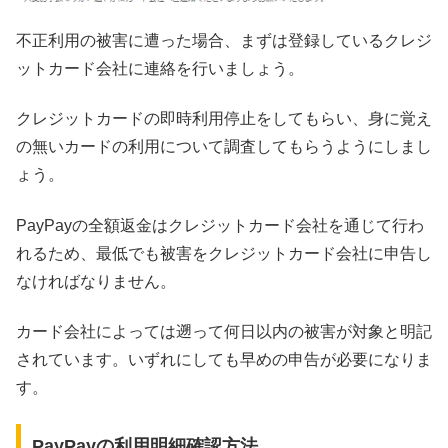
不正利用の被害に遭った場合、まずは登録しているクレジ
ットカード会社に連絡を行いましょう。
クレジットカードの即時利用停止をしてもらい、身に覚え
の無いカードの利用について調査してもらうようにしまし
ょう。
PayPayの全額返金はクレジットカード会社を通じて行わ
れるため、最低でも被害をクレジットカード会社に申告し
なければなりません。
カード会社によっては遡って何日以内の被害が対象と明記
されています。いずれにしても早めの申告が必要になりま
す。
PayPayの利用明細確認方法