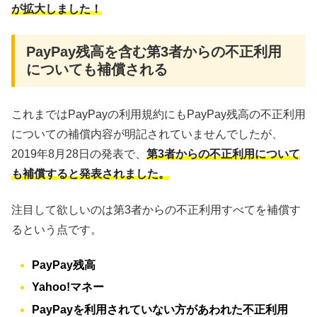
が拡大しました！
PayPay残高を含む第3者からの不正利用
についても補償される
これまではPayPayの利用規約にもPayPay残高の不正利用
についての補償内容が明記されていませんでしたが、
2019年8月28日の発表で、
第3者からの不正利用について
も補償すると発表されました。
注目して欲しいのは第3者からの不正利用すべてを補償す
るという点です。
PayPay残高
Yahoo!マネー
PayPayを利用されていない方があわれた不正利用