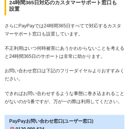
24時間365日対応のカスタマーサポート窓口も
設置
さらにPayPayでは24時間365日すべてで対応するカスタ
マーサポート窓口も設置しています。
不正利用はいつ何時被害にあうかわからないことを考える
と24時間365日のサポートは非常に助かります。
お問い合わせ窓口は下記のフリーダイヤルよりおすすみく
ださい。
できればお問い合わせするような事態に巻き込まれること
がないのが1番ですが、万が一の際は利用してください。
PayPayお問い合わせ窓口(ユーザー窓口)