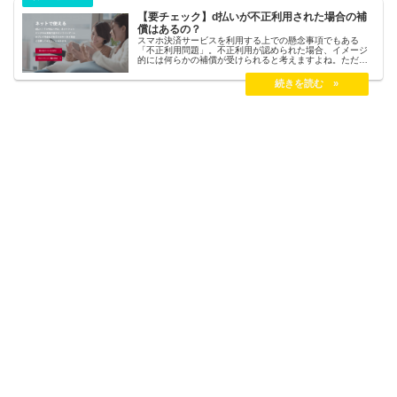
【要チェック】d払いが不正利用された場合の補
償はあるの？
スマホ決済サービスを利用する上での懸念事項でもある
「不正利用問題」。不正利用が認められた場合、イメージ
的には何らかの補償が受けられると考えますよね。ただ
し、こういった部分は利用規約などをしっかり読んで理解
しなければなりませんので大変です。今回はd払いが不正利
用された場合の補償内容についてまとめていきます。