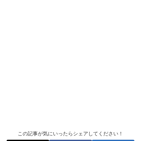
この記事が気にいったらシェアしてください！