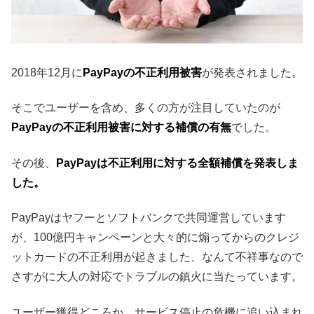
2018年12月に
PayPayの不正利用被害
が発表されました。
そこでユーザーを含め、多くの方が注目していたのが
PayPayの不正利用被害に対する補償の有無
でした。
その後、
PayPayは不正利用に対する全額補償を発表しま
した。
PayPayはヤフーとソフトバンクで共同運営しています
が、100億円キャンペーンと大々的に煽ってからのクレジ
ットカードの不正利用が起きました、なんて不祥事なので
さすがに大人の対応でトラブルの鎮火に当たっています。
ユーザー獲得どころか、サービス停止の危機に追い込まれ