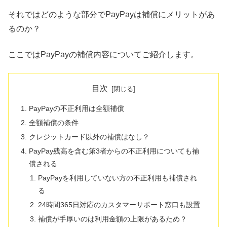
それではどのような部分でPayPayは補償にメリットがあ
るのか？
ここではPayPayの補償内容についてご紹介します。
目次
PayPayの不正利用は全額補償
全額補償の条件
クレジットカード以外の補償はなし？
PayPay残高を含む第3者からの不正利用についても補
償される
PayPayを利用していない方の不正利用も補償され
る
24時間365日対応のカスタマーサポート窓口も設置
補償が手厚いのは利用金額の上限があるため？