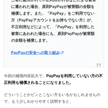
に遭われた場合、原則PayPayが被害額の全額を
補償します。また、「PayPay」をご利用でない
方（PayPayアカウントをお持ちでない方）が、
不正利用などによって、「PayPay」を利用した
被害にあわれた場合にも、原則PayPayが被害額
の全額を補償します。
PayPayの安全への取り組み
今回の補償内容拡大で、
PayPayを利用していない方の不
正利用も補償されることになりました。
どういうことかピンとこない方もいるかもしれませんの
で、もう少しわかりやすく説明すると、