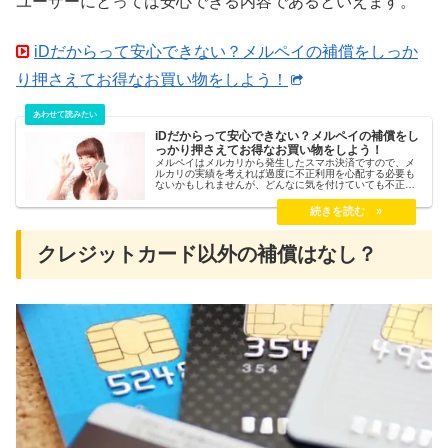
ユーザーにとっては安心できる内容であるといえます。
iDだからって安心できない？メルペイの補償をしっか
り押さえてお得なお買い物をしよう！
iDだからって安心できない？メルペイの補償をし
っかり押さえてお得なお買い物をしよう！
メルペイはメルカリから発生したスマホ決済ですので、メ
ルカリの実績を考えれば過度に不正利用を心配する必要も
ないかもしれませんが、どんなに気を付けていても不正利
用は発生する可能性があります。そんなときに被害額を補
償してもらえるような補償制度があれば、安心してメルペ
イを利用するできますよね。今回はメルペイの補償に関し
て詳しくご紹介していきますので、メルペイを使う上での
心配を少しでも取り除いていきましょう。
クレジットカード以外の補償はなし？