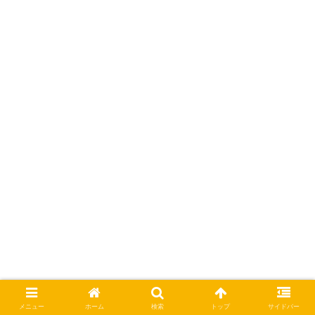
メニュー
ホーム
検索
トップ
サイドバー