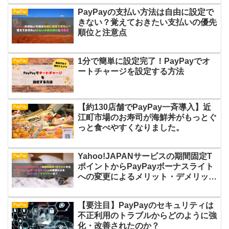
PayPayの支払い方法は自由に設定で
PayPay
きない？覚えておきたい支払いの優先
順位と注意点
1分で簡単に設定完了！PayPayでオ
PayPay
ートチャージを設定する方法
【約130店舗でPayPay一斉導入】近
PayPay
江町市場のお寿司が海鮮丼がもっとぐ
っと食べやすくなりました。
Yahoo!JAPANサービスの期間固定T
PayPay
ポイントからPayPayボーナスライト
への変更によるメリット・デメリット
は？
【要注目】PayPayのセキュリティは
PayPay
不正利用のトラブルからどのように強
化・改善されたのか？