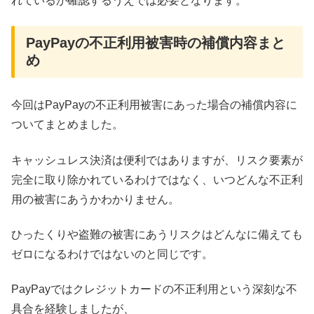
れているか確認するうえでは必要となります。
PayPayの不正利用被害時の補償内容まと
め
今回はPayPayの不正利用被害にあった場合の補償内容に
ついてまとめました。
キャッシュレス決済は便利ではありますが、リスク要素が
完全に取り除かれているわけではなく、いつどんな不正利
用の被害にあうかわかりません。
ひったくりや盗難の被害にあうリスクはどんなに備えても
ゼロになるわけではないのと同じです。
PayPayではクレジットカードの不正利用という深刻な不
具合を経験しましたが、