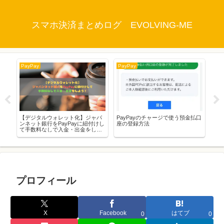
スマホ決済まとめログ EVOLVING-ME
PayPay
PayPay
Pay
キャ
【デジタルウォレット化】ジャパ
PayPayのチャージで使う預金払口
使い
駆
ンネット銀行をPayPayに紐付けし
座の登録方法
ッ
ちゃ
て手数料なしで入金・出金をしよ
リ
う！
プロフィール
X
Facebook
はてブ
0
0