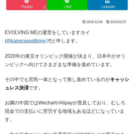
Pocket
LINE
LinkedIn
0
2018.12.04
2019.02.07
EVOLVING MEの運営をしていますカイ
(
@kairecgoodthing
)と申します。
2020年の東京オリンピック開催が決まり、日本中がオリ
ンピックへ向けてさまざまな準備を進めています。
その中でも官民一体となって推し進めているのが
キャッシ
ュレス決済
です。
お隣の中国ではWechatやAlipayが普及しており、むしろ
現金での支払いに苦労する地域もあるほどになっていま
す。