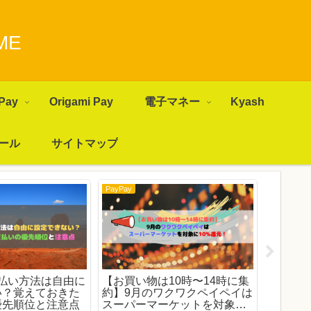
ME
Pay
Origami Pay
電子マネー
Kyash
ール
サイトマップ
PayPay
PayPay
の支払い方法は自由に
【お買い物は10時〜14時に集
PayP
い？覚えておきた
約】9月のワクワクペイペイは
用上限
優先順位と注意点
スーパーマーケットを対象に
策を確