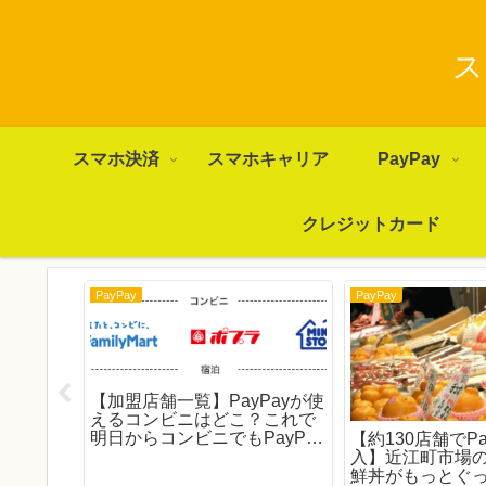
ス
スマホ決済
スマホキャリア
PayPay
クレジットカード
PayPay
PayPay
【加盟店舗一覧】PayPayが使
えるコンビニはどこ？これで
明日からコンビニでもPayPay
はある？
【約130店舗でPa
で決済！
ネーライ
入】近江町市場
ナスライ
鮮丼がもっとぐ