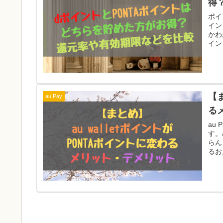
得
ポイ
イン
かわ
イン
ント
かっ
とP
【ま
au Pay
る
au
す。
らん
るお
うな
はa
ット