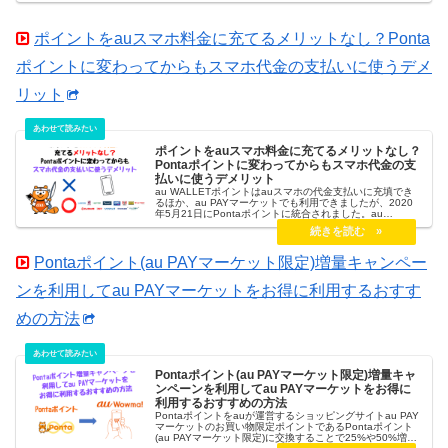
ポイントをauスマホ料金に充てるメリットなし？Ponta
ポイントに変わってからもスマホ代金の支払いに使うデメ
リット
ポイントをauスマホ料金に充てるメリットなし？
Pontaポイントに変わってからもスマホ代金の支
払いに使うデメリット
au WALLETポイントはauスマホの代金支払いに充填でき
るほか、au PAYマーケットでも利用できましたが、2020
年5月21日にPontaポイントに統合されました。au
WALLETポイントがPontaポイントに統合されることによ
り、Pontaポイントのメリットが大きすぎるためスマホ代
金の支払いに充てて消費するのはとても大きなデメリット
に変わりました。Pontaポイントをスマホ代金の支払いに
Pontaポイント(au PAYマーケット限定)増量キャンペー
使うのはどんなデメリットがあるのか覚えておきましょ
う。
ンを利用してau PAYマーケットをお得に利用するおすす
めの方法
Pontaポイント(au PAYマーケット限定)増量キャ
ンペーンを利用してau PAYマーケットをお得に
利用するおすすめの方法
Pontaポイントをauが運営するショッピングサイトau PAY
マーケットのお買い物限定ポイントであるPontaポイント
(au PAYマーケット限定)に交換することで25%や50%増量