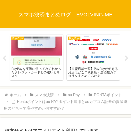
スマホ決済まとめログ EVOLVING-ME
PayPay
PayPay
Pay
える
ら
PayPayを実際に使ってみてわかっ
【加盟店舗一覧】PayPayが使える
使い
たクレジットカードとの違いとリ
お店はどこ？飲食店・居酒屋カテ
ッ
スク
ゴリをまとめてみたよ！
リ
ホーム
スマホ決済
au Pay
PONTAポイント
Pontaポイントはau PAYポイント運用とauカブコム証券の資産運
用のどちらで増やすのがおすすめ？
※本サイトはアフィリエイト利用しています。