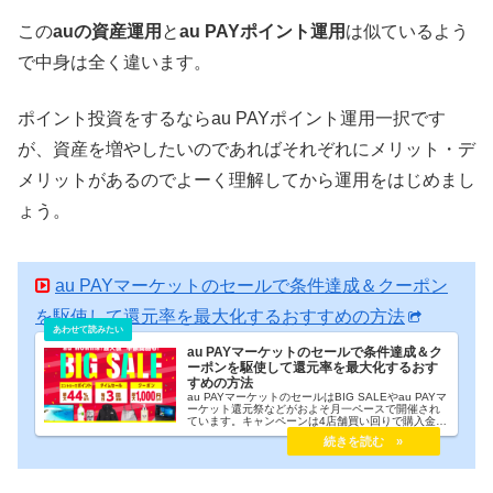
この
auの資産運用
と
au PAYポイント運用
は似ているよう
で中身は全く違います。
ポイント投資をするならau PAYポイント運用一択です
が、資産を増やしたいのであればそれぞれにメリット・デ
メリットがあるのでよーく理解してから運用をはじめまし
ょう。
au PAYマーケットのセールで条件達成＆クーポン
を駆使して還元率を最大化するおすすめの方法
au PAYマーケットのセールで条件達成＆ク
ーポンを駆使して還元率を最大化するおす
すめの方法
au PAYマーケットのセールはBIG SALEやau PAYマ
ーケット還元祭などがおよそ月一ペースで開催され
ています。キャンペーンは4店舗買い回りで購入金額
の10%分がポイント還元されるものが多いです。現
在開催中のBIG SALEも同じで、最大49%となって
います。楽天市場の買い回りキャンペーンのau PAY
マーケット版と考えてもらうとわかりやすいです
ね！au PAYマーケットのセールは楽天市場に比べる