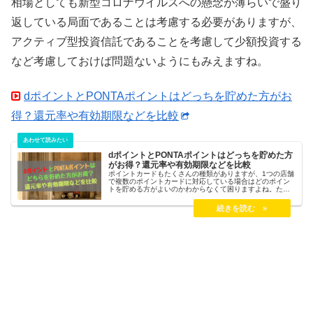
相場としても新型コロナウイルスへの懸念が薄らいで盛り
返している局面であることは考慮する必要がありますが、
アクティブ型投資信託であることを考慮して少額投資する
など考慮しておけば問題ないようにもみえますね。
dポイントとPONTAポイントはどっちを貯めた方がお
得？還元率や有効期限などを比較
dポイントとPONTAポイントはどっちを貯めた方
がお得？還元率や有効期限などを比較
ポイントカードもたくさんの種類がありますが、1つの店舗
で複数のポイントカードに対応している場合はどのポイン
トを貯める方がよいのかわからなくて困りますよね。たと
えばローソンだけを見ても、「dポイント」「PONTAポイ
ント」の2種類を貯めることができます。ポイントの使いや
すさなどの点から「こっちのポイントを貯めておけばよか
った」と公開することだけは避けたいです。そこで今回はd
ポイントとPONTAポイントはどちらを貯める方がお得なの
かを考えてみます。