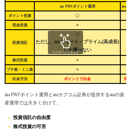
au PAYポイント運用
au
ポイント投資
〇
現金投資
×
〇
ただし、auスマート・プライム(高成長)
投資信託
しか選べない
スクロールできます
株式投資
×
プチ株・ミニ株
×
出金方法
ポイントで出金
現
au PAYポイント運用とauカブコム証券が提供するauの資
産運用では大きく分けて、
投資信託の自由度
株式投資の可否