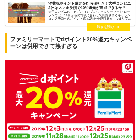
消費税ポイント還元を即時値引き！大手コンビニ
3社はスマホ決済で10%還元が達成できるか？
大手コンビニの、セブン-イレブン•ファミリーマート•ロー
ソンでは、10月からの増税に合わせて開始されるキャッシ
ュレス決済へのポイント還元2%分を即時還元、つまり支払
いの際に2%割引で販売することを発表しました。注目すべ
きなのは、即時還元を発表したのはコンビニという点で
す。楽天ペイやPayPayは10月以降も還元率UPキャンペー
ンを継続する見込みですので、最大還元率が10%に達する
のではないか？という期待が膨らんできましたね！
ファミリーマートでdポイント20%還元キャンペ
ーンは併用できて熱すぎる