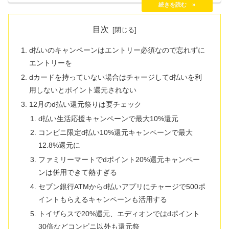
がいまいちなのは残念ですよね。しかし、「dポイントとし
て使用する」「ローソンのお試し引換券に交換する」の2つ
の方法で問題は解決するんです。今回はdポイントをムダな
く使うおすすめの方法を紹介します
目次
d払いのキャンペーンはエントリー必須なので忘れずに
エントリーを
dカードを持っていない場合はチャージしてd払いを利
用しないとポイント還元されない
12月のd払い還元祭りは要チェック
d払い生活応援キャンペーンで最大10%還元
コンビニ限定d払い10%還元キャンペーンで最大
12.8%還元に
ファミリーマートでdポイント20%還元キャンペー
ンは併用できて熱すぎる
セブン銀行ATMからd払いアプリにチャージで500ポ
イントもらえるキャンペーンも活用する
トイザらスで20%還元、エディオンではdポイント
30倍などコンビニ以外も還元祭