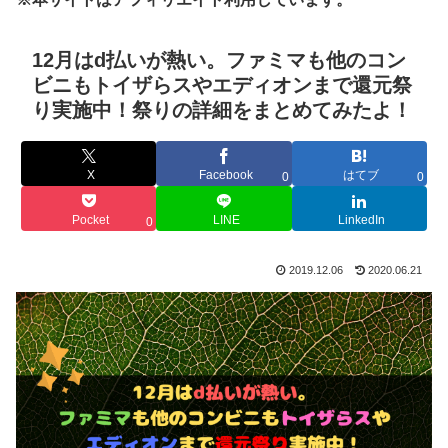
12月はd払いが熱い。ファミマも他のコン
ビニもトイザらスやエディオンまで還元祭
り実施中！祭りの詳細をまとめてみたよ！
X
Facebook
はてブ
0
0
Pocket
LINE
LinkedIn
0
2019.12.06
2020.06.21