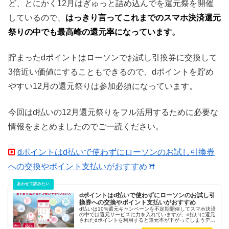
ど、とにかく12月はぎゅっと詰め込んでを還元祭を開催
しているので、
はっきり言ってこれまでのスマホ決済還元
祭りの中でも最高峰の還元率になっています。
貯まったdポイントはローソンでお試し引換券に交換して
3倍近い価値にすることもできるので、dポイントを貯め
やすい12月の還元祭りは参加必須になっています。
今回はd払いの12月還元祭りをフル活用するために必要な
情報をまとめましたのでご一読ください。
dポイントはd払いで使わずにローソンのお試し引換券
への交換やポイント支払いがおすすめ
dポイントはd払いで使わずにローソンのお試し引
換券への交換やポイント支払いがおすすめ
d払いは10%還元キャンペーンを不定期開催してスマホ決済
の中では還元サービスに力を入れていますが、d払いに還元
されたdポイントを利用すると還元率が下がってしまうデメ
リットがあります。せっかく貯まったdポイントの使い勝手