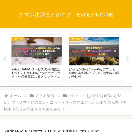
スマホ決済まとめログ EVOLVING-ME
PayPay
PayPay
Pay
える
ら
Yahoo!JAPANサービスの期間固定
どっちが便利？PayPayアプリと
Pa
TポイントからPayPayボーナスラ
Yahoo!JAPANアプリのPayPayの違
限
イトへの変更によるメリット・デ
いを比較
し
メリットは？
ホーム
スマホ決済
d払い
12月はd払いが熱
い。ファミマも他のコンビニもトイザらスやエディオンまで還元祭り実
施中！祭りの詳細をまとめてみたよ！
※本サイトはアフィリエイト利用しています。