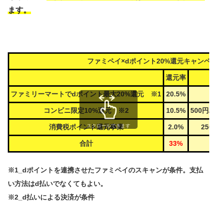
ます。
ファミペイ×dポイント20%還元キャンペ
還元率
還
ファミリーマートでdポイント最大20%還元 ※1
20.5%
コンビニ限定10%還元 ※2
10.5%
500円/
消費税ポイント還元事業
2.0%
250
スクロールできます
合計
33%
※1_dポイントを連携させたファミペイのスキャンが条件。支払
い方法はd払いでなくてもよい。
※2_d払いによる決済が条件