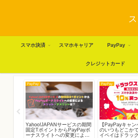
ス
スマホ決済
スマホキャリア
PayPay
クレジットカード
PayPay
PayPay
率改悪＆
Yahoo!JAPANサービスの期間
【PayPayキャ
様変更で
固定TポイントからPayPayボ
のいつもどこか
の影響は？
ーナスライトへの変更による
イペイはドラッ