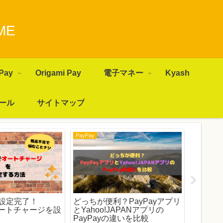
ME
Pay
Origami Pay
電子マネー
Kyash
ール
サイトマップ
PayPay
PayPay
設定完了！
どっちが便利？PayPayアプリ
セブンで
でオートチャージを設
とYahoo!JAPANアプリの
第2弾 PayP
PayPayの違いを比較
ルペイ