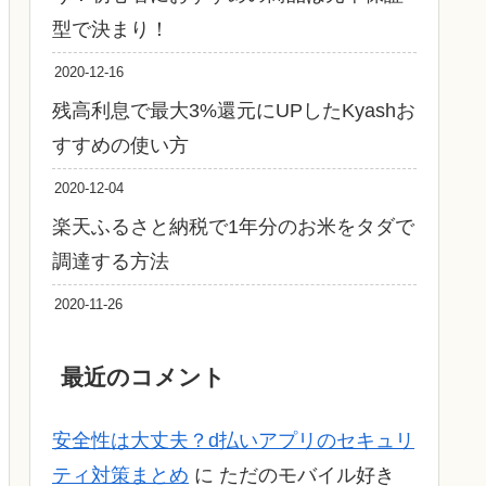
型で決まり！
2020-12-16
残高利息で最大3%還元にUPしたKyashお
すすめの使い方
2020-12-04
楽天ふるさと納税で1年分のお米をタダで
調達する方法
2020-11-26
最近のコメント
安全性は大丈夫？d払いアプリのセキュリ
ティ対策まとめ
に
ただのモバイル好き