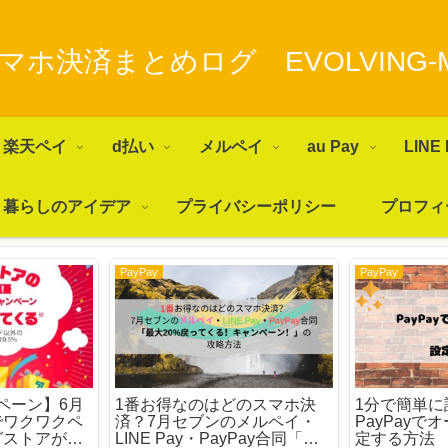
マホ決済まとめログ EVOLVING-
楽天ペイ
d払い
メルペイ
au Pay
LINE 
暮らしのアイデア
プライバシーポリシー
プロフィ
PayPay
PayPay
ンペーン】6月
1番お得なのはどのスマホ決
1分で簡単に
でワクワクペ
済？7月セブンのメルペイ・
PayPay
グストアがお
LINE Pay・PayPay合同「最
定する方法