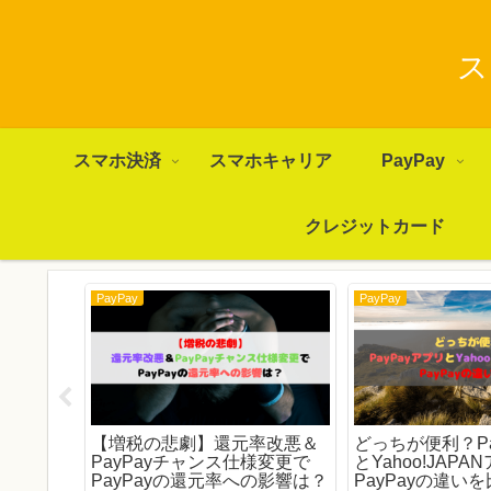
ス
スマホ決済
スマホキャリア
PayPay
クレジットカード
PayPay
PayPay
Payが使
【増税の悲劇】還元率改悪＆
どっちが便利？Pa
食店・居
PayPayチャンス仕様変更で
とYahoo!JAP
めてみた
PayPayの還元率への影響は？
PayPayの違い