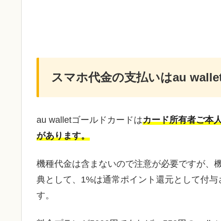
スマホ代金の支払いはau wal
au walletゴールドカードは
カード所有者ご本人
があります。
機種代金は含まないので注意が必要ですが、機
典として、1%は通常ポイント還元として付与
す。