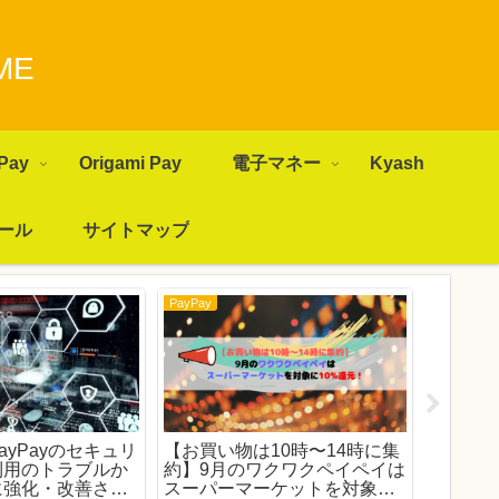
ME
Pay
Origami Pay
電子マネー
Kyash
ール
サイトマップ
PayPay
PayPay
ayPayのセキュリ
【お買い物は10時〜14時に集
Yaho
利用のトラブルか
約】9月のワクワクペイペイは
PayP
に強化・改善され
スーパーマーケットを対象に
る？会