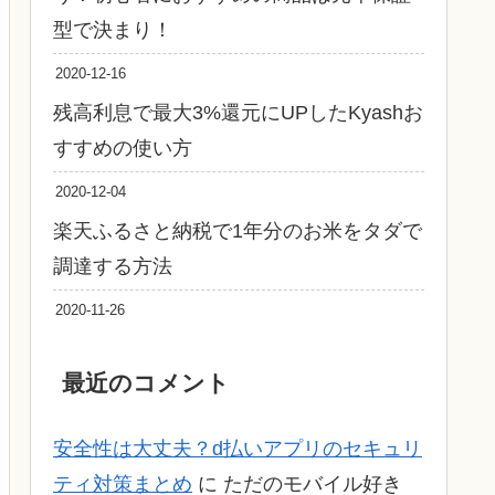
型で決まり！
2020-12-16
残高利息で最大3%還元にUPしたKyashお
すすめの使い方
2020-12-04
楽天ふるさと納税で1年分のお米をタダで
調達する方法
2020-11-26
最近のコメント
安全性は大丈夫？d払いアプリのセキュリ
ティ対策まとめ
に
ただのモバイル好き