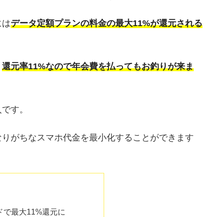
には
データ定額プランの料金の最大11%が還元される
、
還元率11%なので年会費を払ってもお釣りが来ま
入です。
なりがちなスマホ代金を最小化することができます
ードで最大11%還元に