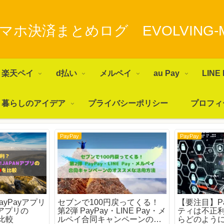
マホ決済まとめログ EVOLVING-
楽天ペイ
d払い
メルペイ
au Pay
LINE 
暮らしのアイデア
プライバシーポリシー
プロフィ
PayPay
PayPay
yPayアプリ
セブンで100円戻ってくる！
【要注目】P
ANアプリの
第2弾 PayPay・LINE Pay・メ
ティは不正
を比較
ルペイ合同キャンペーンのオ
らどのよう