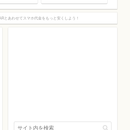
10%還元！
ーンを
う！
 STARとあわせてスマホ代金をもっと安くしよう！