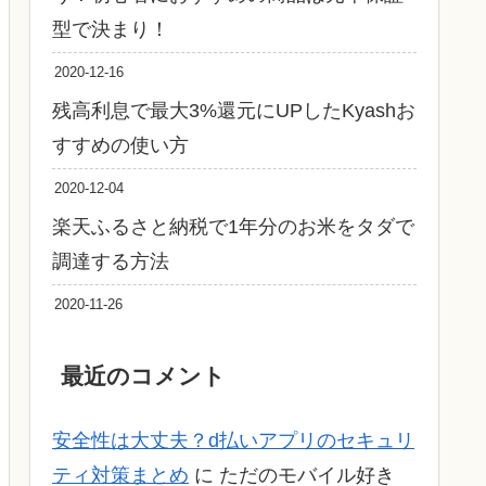
型で決まり！
2020-12-16
残高利息で最大3%還元にUPしたKyashお
すすめの使い方
2020-12-04
楽天ふるさと納税で1年分のお米をタダで
調達する方法
2020-11-26
最近のコメント
安全性は大丈夫？d払いアプリのセキュリ
ティ対策まとめ
に
ただのモバイル好き