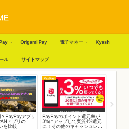
ME
Pay
Origami Pay
電子マネー
Kyash
ール
サイトマップ
PayPay
PayPay
？PayPayアプリ
PayPayのポイント還元率が
【お買い
APANアプリの
3%にアップして実質4%還元
約】9
違いを比較
に！その他のキャッシュレス
スーパ