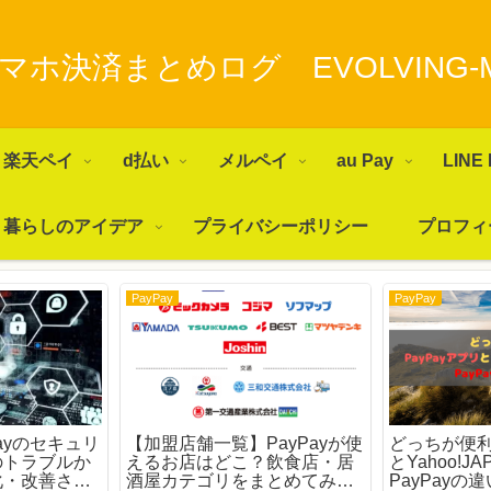
マホ決済まとめログ EVOLVING-
楽天ペイ
d払い
メルペイ
au Pay
LINE 
暮らしのアイデア
プライバシーポリシー
プロフィ
PayPay
PayPay
ayのセキュリ
【加盟店舗一覧】PayPayが使
どっちが便利
のトラブルか
えるお店はどこ？飲食店・居
とYahoo!J
化・改善され
酒屋カテゴリをまとめてみた
PayPayの