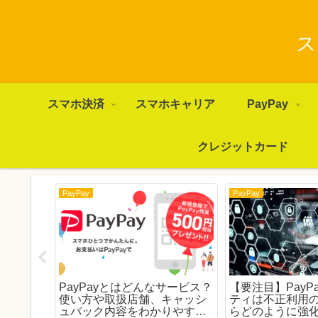
ス
スマホ決済
スマホキャリア
PayPay
クレジットカード
PayPay
PayPay
100億円
PayPayとはどんなサービス？
【要注目】PayP
ント重ね
使い方や取扱店舗、キャッシ
ティは不正利用
万円もお
ュバック内容をわかりやすく
らどのように強