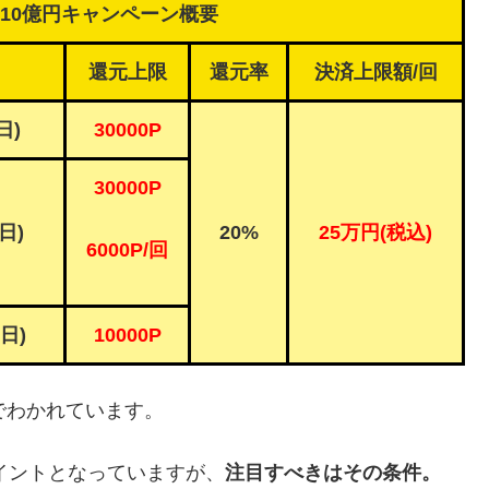
%・10億円キャンペーン概要
還元上限
還元率
決済上限額/回
日)
30000P
30000P
(日)
20%
25万円(税込)
6000P/回
(日)
10000P
でわかれています。
ポイントとなっていますが、
注目すべきはその条件。