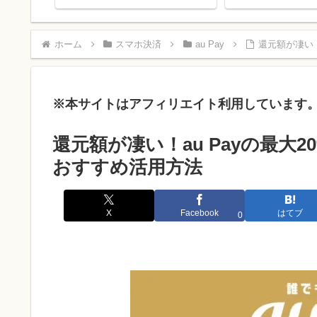
！
解説
たのか？
ホーム
スマホ決済
au Pay
還元額が凄い！
※本サイトはアフィリエイト利用しています
還元額が凄い！au Payの最大
おすすめ活用方法
X
Facebook
はてブ
0