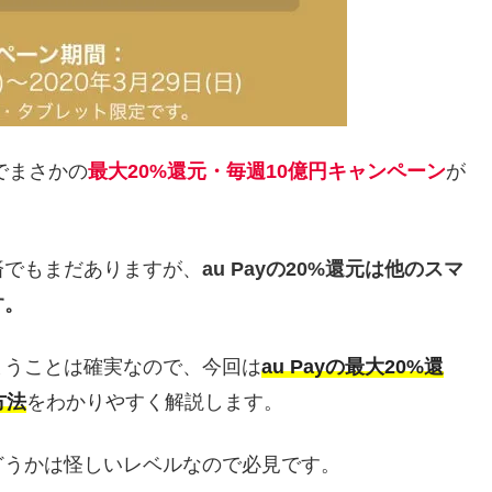
でまさかの
最大20%還元・毎週10億円キャンペーン
が
済でもまだありますが、
au Payの20%還元は他のスマ
す。
まうことは確実なので、今回は
au Payの最大20%還
方法
をわかりやすく解説します。
どうかは怪しいレベルなので必見です。