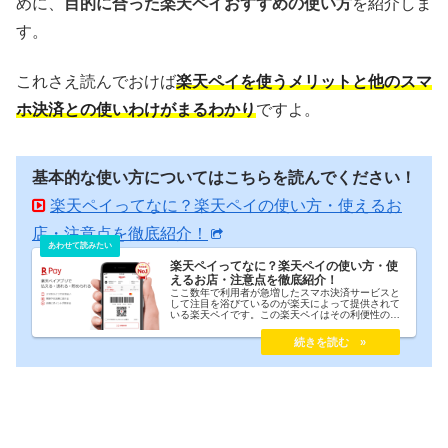
めに、
目的に合った楽天ペイおすすめの使い方
を紹介しま
す。
これさえ読んでおけば
楽天ペイを使うメリットと他のスマ
ホ決済との使いわけがまるわかり
ですよ。
基本的な使い方についてはこちらを読んでください！
楽天ペイってなに？楽天ペイの使い方・使えるお
店・注意点を徹底紹介！
楽天ペイってなに？楽天ペイの使い方・使
えるお店・注意点を徹底紹介！
ここ数年で利用者が急増したスマホ決済サービスと
して注目を浴びているのが楽天によって提供されて
いる楽天ペイです。この楽天ペイはその利便性の高
さから非常に扱いやすいサービスだといえますが、
2016年にサービス開始したばかりであるため知名度
はまだそれほど高くないというのが現状です。そこ
で今回は楽天ペイとはどういうサービスなのか？ど
のようにして利用するのかを徹底解説します。