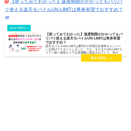
が、そんな大それたものではないのでご安心を。そこで今
【使ってみてわかった】速度制限がかかってもバリバ
回は初心者でもできる楽天市場でポイントを効率的に稼ぐ
方法を紹介します。
リ使える楽天モバイルUN-LIMITは将来有望でおすすめ？
【使ってみてわかった】速度制限がかかってもバ
リバリ使える楽天モバイルUN-LIMITは将来有望
でおすすめ？
楽天モバイルUN-LIMITは驚愕の1年間完全無料キャンペー
ンを掲げてスタートしました。でも、まだまだUN-LIMITエ
リア＝使い放題エリアは首都圏に限定されていて、私のよ
うな地方住みには5Gのデータ上限までしか使えないことが
ネックでした。しかし、噂には楽天モバイルUN-LIMITはデ
ータ制限にかかっても早いと聞いていますが実際のところ
は・・・？と思って使ってみたら早いのなんの、速度制限
中でもめちゃくちゃ普通に使えるじゃないですか。そこで
今回は楽天モバイルUN-LIMITが速度制限にかかった状態で
どれくらいバリバリ使えるのかをお伝えします。ハッキリ
いって、速度制限かかっててこれだけ早けりゃ楽天モバイ
ルUN-LIMITは超おすすめですので必見です！