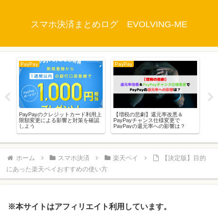
スマホ決済まとめログ EVOLVING-ME
PayPay
PayPay
Pay
は全
PayPayのクレジットカード利用上
【増税の悲劇】還元率改悪＆
【約
ら
限額変更による影響と対策を確認
PayPayチャンス仕様変更で
近
しよう
PayPayの還元率への影響は？
っ
た
ホーム
スマホ決済
楽天ペイ
【決定版】目的
にあった楽天ペイおすすめの使い方
※本サイトはアフィリエイト利用しています。