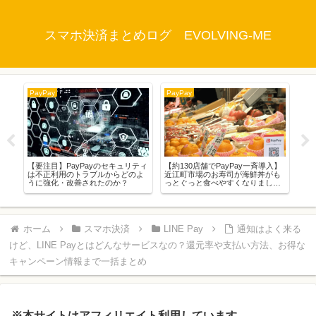
スマホ決済まとめログ EVOLVING-ME
PayPay
PayPay
Pay
【加
コ
コン
える
【要注目】PayPayのセキュリティ
【約130店舗でPayPay一斉導入】
テ
は不正利用のトラブルからどのよ
近江町市場のお寿司が海鮮丼がも
うに強化・改善されたのか？
っとぐっと食べやすくなりまし
た。
ホーム
スマホ決済
LINE Pay
通知はよく来る
けど、LINE Payとはどんなサービスなの？還元率や支払い方法、お得な
キャンペーン情報まで一括まとめ
※本サイトはアフィリエイト利用しています。