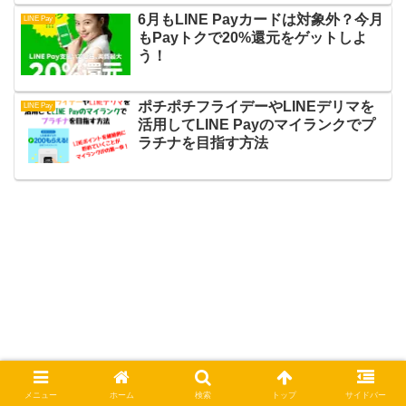
6月もLINE Payカードは対象外？今月
LINE Pay
もPayトクで20%還元をゲットしよ
う！
ポチポチフライデーやLINEデリマを
LINE Pay
活用してLINE Payのマイランクでプ
ラチナを目指す方法
メニュー
ホーム
検索
トップ
サイドバー