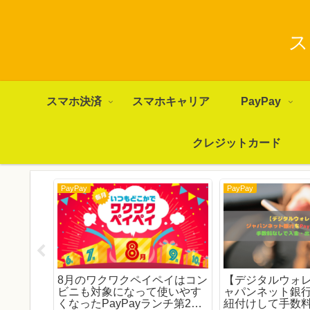
ス
スマホ決済
スマホキャリア
PayPay
クレジットカード
PayPay
PayPay
ーン】6月
8月のワクワクペイペイはコン
【デジタルウォ
クワクペ
ビニも対象になって使いやす
ャパンネット銀行を
トアがお
くなったPayPayランチ第2
紐付けして手数