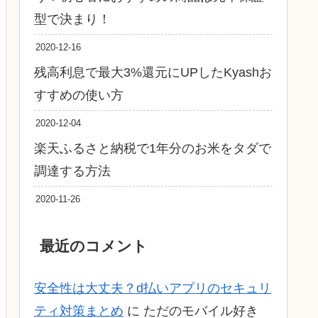
型で決まり！
2020-12-16
残高利息で最大3%還元にUPしたKyashお
すすめの使い方
2020-12-04
楽天ふるさと納税で1年分のお米をタダで
調達する方法
2020-11-26
最近のコメント
安全性は大丈夫？d払いアプリのセキュリ
ティ対策まとめ
に
ただのモバイル好き