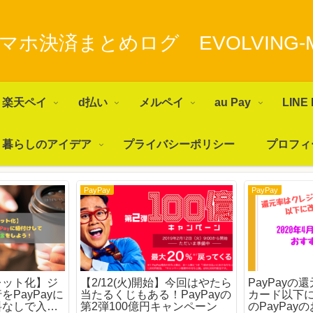
マホ決済まとめログ EVOLVING-
楽天ペイ
d払い
メルペイ
au Pay
LINE 
暮らしのアイデア
プライバシーポリシー
プロフィ
PayPay
PayPay
レット化】ジ
【2/12(火)開始】今回はやたら
PayPay
PayPayに
当たるくじもある！PayPayの
カード以下
料なしで入
第2弾100億円キャンペーン
のPayPa