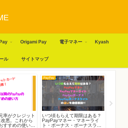
ME
Pay
Origami Pay
電子マネー
Kyash
ール
サイトマップ
PayPay
PayPay
の還元率がクレジット
いつ頃もらえて期限はある？
【スマホ
に改悪。これから
PayPayマネー・マネーライ
ワクワ
yのおすすめの使い方
ト・ボーナス・ボーナスライ
マーケ