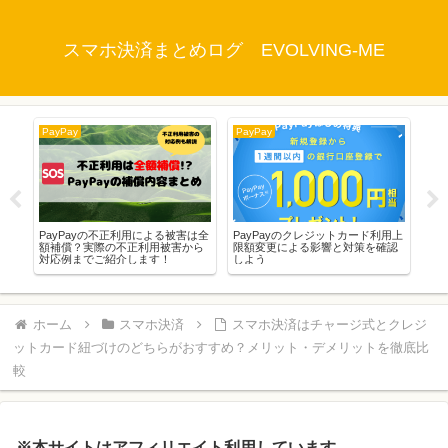
スマホ決済まとめログ EVOLVING-ME
PayPay
PayPay
Pay
かっ
PayPayの不正利用による被害は全
PayPayのクレジットカード利用上
Pa
リ
額補償？実際の不正利用被害から
限額変更による影響と対策を確認
ア
対応例までご紹介します！
しよう
の
ど
ホーム
スマホ決済
スマホ決済はチャージ式とクレジ
ットカード紐づけのどちらがおすすめ？メリット・デメリットを徹底比
較
※本サイトはアフィリエイト利用しています。