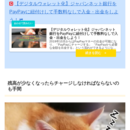
【デジタルウォレット化】ジャパンネット銀行を
PayPayに紐付けして手数料なしで入金・出金をしよ
う！
【デジタルウォレット化】ジャパンネット
銀行をPayPayに紐付けして手数料なしで入
金・出金をしよう！
2019年10月からはPayPayマネーの出金が可能にな
り、「PayPayにチャージする」 「PayPayから必要
な金額を出金する」という流れができるようになり
ました。これにより、PayPayが実質的にはデジタル
ウォレット化されたことになりますが、PayPayから
の出金は手数料がかかってしまいます。しかし、ジ
ャパンネット銀行であれば出金手数料無料ですので
とてもお得です。今回はジャパンネット銀行を
PayPayに紐付けするとどれくらい便利なのかを検証
します。
残高が少なくなったらチャージしなければならないの
も手間