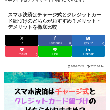
スマホ決済はチャージ式とクレジットカー
ド紐づけのどちらがおすすめ？メリット・
デメリットを徹底比較
X
Facebook
はてブ
0
0
Pocket
LINE
LinkedIn
0
2020.03.24
2020.06.14