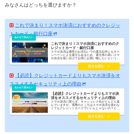
みなさんはどっちを選びますか？
これで決まり！スマホ決済におすすめのクレジッ
トカード・銀行口座
これで決まり！スマホ決済におすすめのク
レジットカード・銀行口座
スマホ決済は通常のお支払いでの還元以外にもキャ
ンペーンによる還元もあるため、還元率の高いスマ
ホ決済を使い分けてお得にお買い物したいというの
が正直なところ。私としては、「還元率はそこそこ
でいいから、キャンペーンの対象漏れが少なくて支
払い口座を1つにまとめてわかりやすく管理したい」
というのが正直な感想。そこで今回はそれぞれのス
マホ決済で「還元率が高くなるクレジットカード・
【必読】クレジットカードよりもスマホ決済をオ
銀行口座まとめ」、「支払いまとめにおすすめなク
レジットカード・銀行口座」について紹介します。
ススメするセキュリティ上の理由
【必読】クレジットカードよりもスマホ決
済をオススメするセキュリティ上の理由
スマホ決済に限らず、キャシュレス化がどんどん進
んでいますが、実際のところはスマホ決済を使わな
くてもクレジットカードでいいんじゃないの？と感
じている方がたくさんいるんじゃないかと思いま
す。私もスマホ決済を実際に使うまではクレジット
カードでいいんじゃないかと思っていました。しか
し、今なら間違いなくスマホ決済の方がオススメだ
と断言できます。今回はスマホ決済まとめログ運営
者も認めるクレジットカードよりもスマホ決済をオ
ススメする理由について紹介します。