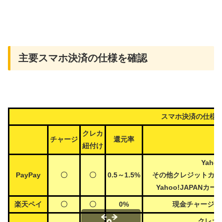
主要スマホ決済の仕様を確認
スマホ決済の仕様
クレカ
チャージ
還元率
紐付け
Yah
PayPay
〇
〇
0.5～1.5%
その他クレジットカード
Yahoo!JAPA
楽天ペイ
〇
〇
0%
現金チャージは
クレカ