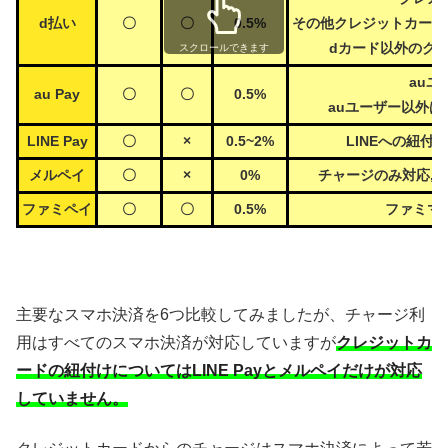
d払い
〇
〇
0.5%
その他クレジットカード
dカード以外のク
スクロールできます
au
au Pay
〇
〇
0.5%
auユーザー以外
LINE Pay
〇
×
0.5~2%
LINEへの紐
メルペイ
〇
×
0%
チャージのみ対応,
ファミペイ
〇
〇
0.5%
ファミマ
主要なスマホ決済を6つ比較してみましたが、チャージ利
用はすべてのスマホ決済が対応していますが
クレジットカ
ードの紐付けについてはLINE Payとメルペイだけが対応
していません。