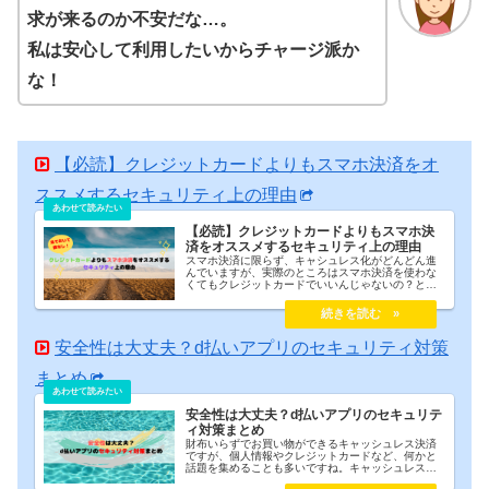
求が来るのか不安だな…。
私は安心して利用したいからチャージ派か
な！
【必読】クレジットカードよりもスマホ決済をオ
ススメするセキュリティ上の理由
【必読】クレジットカードよりもスマホ決
済をオススメするセキュリティ上の理由
スマホ決済に限らず、キャシュレス化がどんどん進
んでいますが、実際のところはスマホ決済を使わな
くてもクレジットカードでいいんじゃないの？と感
じている方がたくさんいるんじゃないかと思いま
す。私もスマホ決済を実際に使うまではクレジット
カードでいいんじゃないかと思っていました。しか
し、今なら間違いなくスマホ決済の方がオススメだ
と断言できます。今回はスマホ決済まとめログ運営
安全性は大丈夫？d払いアプリのセキュリティ対策
者も認めるクレジットカードよりもスマホ決済をオ
ススメする理由について紹介します。
まとめ
安全性は大丈夫？d払いアプリのセキュリテ
ィ対策まとめ
財布いらずでお買い物ができるキャッシュレス決済
ですが、個人情報やクレジットカードなど、何かと
話題を集めることも多いですね。キャッシュレス決
済を利用する上で気になるのはセキュリティ対策な