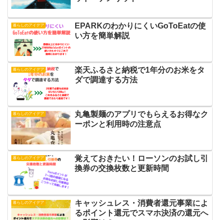
EPARKのわかりにくいGoToEatの使
暮らしのアイデア
い方を簡単解説
楽天ふるさと納税で1年分のお米をタ
暮らしのアイデア
ダで調達する方法
丸亀製麺のアプリでもらえるお得なク
暮らしのアイデア
ーポンと利用時の注意点
覚えておきたい！ローソンのお試し引
暮らしのアイデア
換券の交換枚数と更新時間
キャッシュレス・消費者還元事業によ
暮らしのアイデア
るポイント還元でスマホ決済の還元へ