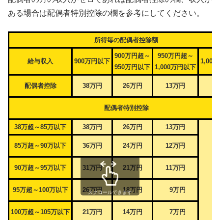
ある場合は配偶者特別控除の欄を参考にしてください。
所得毎の配偶者控除額
900万円超～
950万円超～
給与収入
900万円以下
1,00
950万円以下
1,000万円以下
配偶者控除
38万円
26万円
13万円
配偶者特別控除
38万超～85万以下
38万円
26万円
13万円
85万超～90万以下
36万円
24万円
12万円
90万超～95万以下
31万円
21万円
11万円
95万超～100万以下
26万円
18万円
9万円
スクロールできます
100万超～105万以下
21万円
14万円
7万円