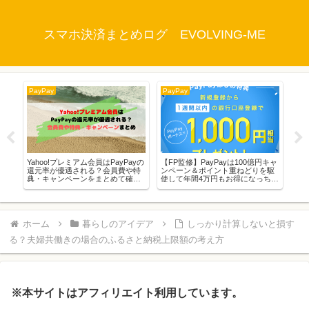
スマホ決済まとめログ EVOLVING-ME
PayPay
PayPay
Pay
える
Yahoo!プレミアム会員はPayPayの
【FP監修】PayPayは100億円キャ
【P
テ
還元率が優遇される？会員費や特
ンペーン＆ポイント重ねどりを駆
つ
典・キャンペーンをまとめて確認
使して年間4万円もお得になっちゃ
ド
しちゃおう！
います！
ホーム
暮らしのアイデア
しっかり計算しないと損す
る？夫婦共働きの場合のふるさと納税上限額の考え方
※本サイトはアフィリエイト利用しています。