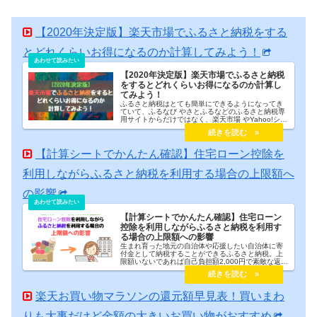
【2020年決定版】楽天市場でふるさと納税をする
とどれくらいお得になるのか計算してみよう！
【2020年決定版】楽天市場でふるさと納税
をするとどれくらいお得になるのか計算し
てみよう！
ふるさと納税はとても簡単にできるようになってき
ていて、ふるなび やさとふるなどのふるさと納税専
用サイトからだけではなく、楽天市場 やYahoo!ショ
ッピング からでもふるさと納税をすることが可能に
なりました。結論からいいますと、ふるさと納税で1
番お得なのは楽天市場です。2019年のふるさと納税
を振り返りながら、楽天市場のふるさと納税を利用
【計算シートでかんたん確認】住宅ローン控除を
することでどれくらいお得になったのか確認してみ
ます。
利用しながらふるさと納税を利用する場合の上限額へ
の影響
【計算シートでかんたん確認】住宅ローン
控除を利用しながらふるさと納税を利用す
る場合の上限額への影響
生まれ育った地元の自治体や応援したい自治体に寄
付金として納税することができるふるさと納税。上
限額いないであれば自己負担額2,000円で素敵な返礼
品までもらうことができるのも魅力です。しかし、
戸建ての購入などで住宅ローン減税を受けられる場
合はふるさと納税の上限額が大幅に減少してしまう
恐れがあるので要注意。今回は住宅ローン減税でふ
楽天お買い物マラソンの還元額早見表！買いまわ
るさと納税の上限額にどれくらいの影響があるのか
を簡易計算シートを活用しながら確認していきま
りも大事だけど金額の大きいお買い物がおすすめ
す。