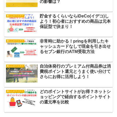
の影響は？
貯金するくらいならiDeCo(イデコ)し
暮らしのアイデア
よう！初心者におすすめの商品は元本
保証型で決まり！
非常時に助かる！pringを利用したキ
暮らしのアイデア
ャッシュカードなしで現金を引き出せ
るセブン銀行のATM受取方法
自治体発行のプレミアム付商品券は消
暮らしのアイデア
費税ポイント還元とうまく使い分けて
さらにお得に活用しよう！
どのポイントサイトがお得？ネットシ
暮らしのアイデア
ョッピングで経由するポイントサイト
の還元率を比較