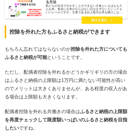
る方法
私たちの生活で欠かすことができない主食といえばもちろ
んお米。食卓にお米がならばない日はまずないといっても
いいレベルですが、主食である以上毎月お米を購入しなけ
ればなりません。お米農家ならいざ知らず、ほとんどの方
がお米は購入するものだと思いますので、お米購入にかか
る毎月の負担もそこそこに大きいですよね。できる限りお
米を安く調達したい・・・できるならタダで。。そんな理
想をかなえる方法が実際に存在するので惜しみなくし紹介
控除を外れた方もふるさと納税ができます
していこうと思います。
もちろん忘れてはならないのが
控除を外れた方についても
ふるさと納税が可能
ということです。
ただし、配偶者控除を外れるかどうかギリギリの方の場合
はふるさと納税の上限額は1万円に満たない可能性が高い
のでメリットは大きくありませんが、ある程度の収入があ
る場合は上限額も大きくなります。
配偶者控除を外れる共働きの場合は
ふるさと納税の上限額
を再度チェックして限度額いっぱいのふるさと納税を目指
したい
ですね。